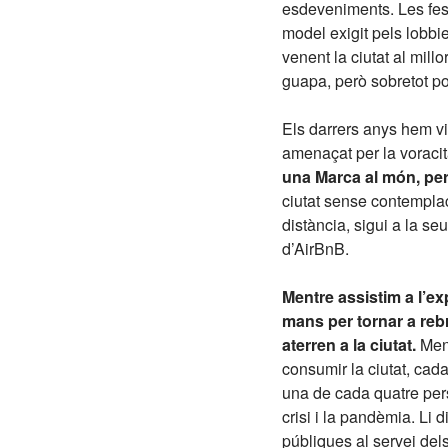
esdeveniments. Les fest
model exigit pels lobbi
venent la ciutat al mill
guapa, però sobretot po
Els darrers anys hem vis
amenaçat per la voracita
una Marca al món, per
ciutat sense contemplac
distància, sigui a la s
d’AirBnB.
Mentre assistim a l’exp
mans per tornar a reb
aterren a la ciutat.
Ment
consumir la ciutat, cad
una de cada quatre pers
crisi i la pandèmia. Li 
públiques al servei del