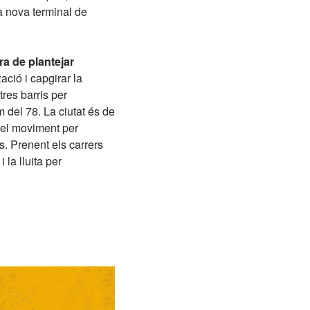
la nova terminal de
ra de plantejar
zació i capgirar la
tres barris per
 del 78. La ciutat és de
 el moviment per
us. Prenent els carrers
la lluita per