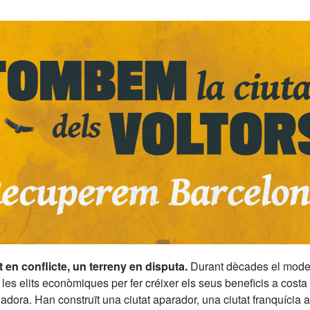
 en conflicte, un terreny en disputa.
Durant dècades el model
 les elits econòmiques per fer créixer els seus beneficis a cost
ladora. Han construït una ciutat aparador, una ciutat franquícia 