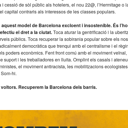
 i cessió de sòl públic als hotelers, el nou 22@, l’Hermitage o 
el capital contraris als interessos de les classes populars.
 a aquest model de Barcelona excloent i insostenible. És l’ho
fectiu el dret a la ciutat.
Toca aturar la gentrificació i la uberit
rveis públics. Toca recuperar la sobirania popular sobre els nos
adicalment democràtica que trenqui amb el centralisme i el règim
dels poders econòmics. Fent front comú amb el moviment veïnal,
de suport i les treballadores en lluita. Omplint els casals i atene
istes, el moviment antiracista, les mobilitzacions ecologistes i 
. Som-hi.
 voltors. Recuperem la Barcelona dels barris.