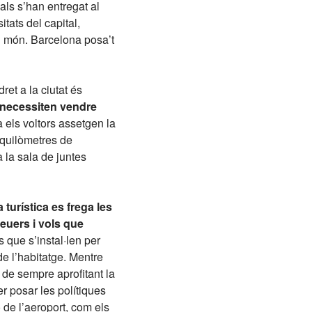
als s’han entregat al
tats del capital,
al món. Barcelona posa’t
ret a la ciutat és
 necessiten vendre
 els voltors assetgen la
 quilòmetres de
 la sala de juntes
 turística es frega les
euers i vols que
s que s’instal·len per
e l’habitatge. Mentre
de sempre aprofitant la
er posar les polítiques
 de l’aeroport, com els