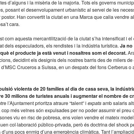
es d’alguns i la misèria de la majoria. Tots els governs municip
es, posant el desenvolupament urbanístic al servei de les necessi
or postor. Han convertit la ciutat en una Marca que calia vendre 
sa’t cara.
t com aquesta mercantilització de la ciutat s’ha intensificat i el d
t dels especuladors, els rendistes i la indústria turística.
Ja no
què el producte ja està venut i nosaltres som el decorat.
Ara
ions, decidint els designis dels nostres barris des de milers de
eu d’MSC Cruceros a Suïssa, en un despatx del fons Cerberus o a
ulsió violenta de 20 famílies al dia de casa seva, la indústria
re 30 milions de turistes anuals i augmentar el nombre de cr
re l’Ajuntament prioritza atraure “talent” i
expats
amb salaris alt
a cop més veïnes són expulsades per no poder assumir el preu d
ones viu en risc de pobresa, ens volen vendre el mateix model 
diuen col·laboració público-privada, però és doctrina del shock p
s d’uns pocs enmig d’una emergència climàtica. Tant l’ampliació