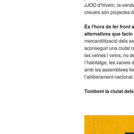
JJOO d’hivern, la venda
creuers són projectes d
És l’hora de fer front
alternatives que facin e
mercantilització dels se
aconseguir una ciutat r
les veïnes i veïns, no 
l’habitatge, les xarxes 
amb les assemblees femin
l’alliberament nacional
Tombem la ciutat dels